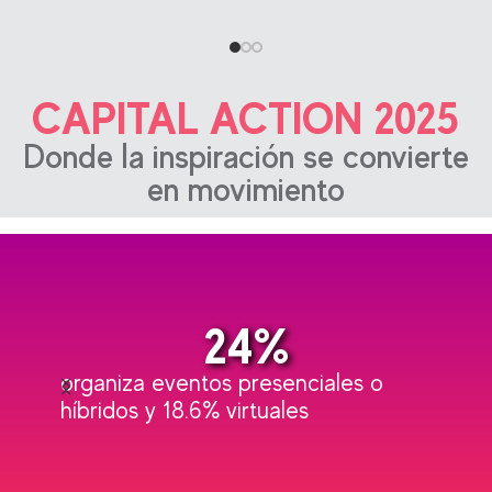
CAPITAL ACTION 2025
Donde la inspiración se convierte
en movimiento
77
%
de
organiza eventos presenciales o
en
híbridos y 18.6% virtuales