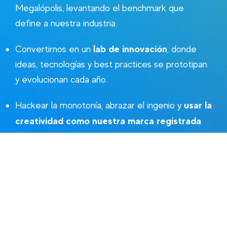
Megalópolis, levantando el benchmark que
define a nuestra industria.
lab de innovación
Convertirnos en un
, donde
ideas, tecnologías y best practices se prototipan
y evolucionan cada año.
usar la
Hackear la monotonía, abrazar el ingenio y
creatividad como nuestra marca registrada
.
el
epicentro de mentes maestras que
Ser
diseñan experiencias inolvidables
.
¡Inspírate, conecta y
trasciende!