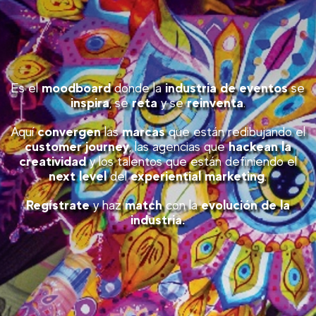
moodboard
industria de eventos
Es el
donde la
se
inspira
reta
reinventa
, se
y se
.
convergen
marcas
Aquí
las
que están
redibujando el
customer journey
hackean la
, las agencias que
creatividad
y los talentos que están definiendo el
next level
experiential marketing
del
.
Regístrate
match
evolución de la
y haz
con la
industria.