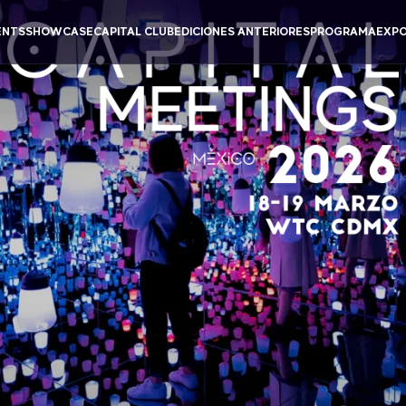
ENTS
SHOWCASE
CAPITAL CLUB
EDICIONES ANTERIORES
PROGRAMA
EXPO